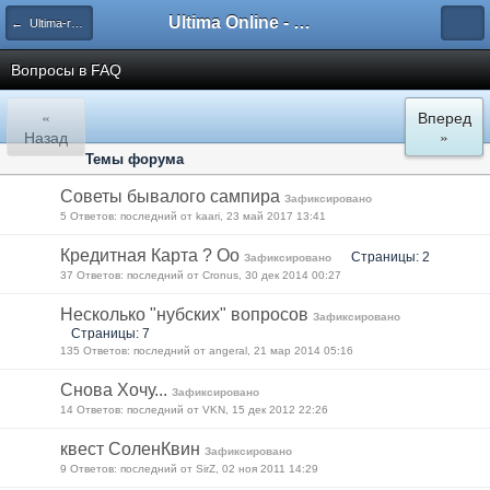
Ultima Online - Форум Русского сообщества игры
← Ultima-ru.com
Вопросы в FAQ
«
Вперед
Назад
»
Темы форума
Советы бывалого сампира
Зафиксировано
5 Ответов: последний от kaari, 23 май 2017 13:41
Кредитная Карта ? Оо
Страницы: 2
Зафиксировано
37 Ответов: последний от Cronus, 30 дек 2014 00:27
Несколько "нубских" вопросов
Зафиксировано
Страницы: 7
135 Ответов: последний от angeral, 21 мар 2014 05:16
Снова Хочу...
Зафиксировано
14 Ответов: последний от VKN, 15 дек 2012 22:26
квест СоленКвин
Зафиксировано
9 Ответов: последний от SirZ, 02 ноя 2011 14:29