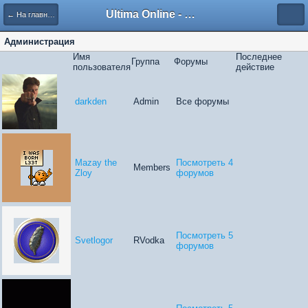
Ultima Online - Форум Русского сообщества игры
← На главную
Администрация
Имя
Последнее
Группа
Форумы
пользователя
действие
darkden
Admin
Все форумы
Mazay the
Посмотреть 4
Members
Zloy
форумов
Посмотреть 5
Svetlogor
RVodka
форумов