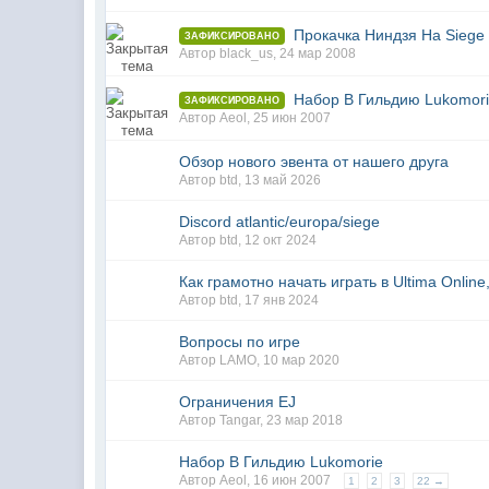
Прокачка Ниндзя На Siege 
ЗАФИКСИРОВАНО
Автор
black_us
,
24 мар 2008
Набор В Гильдию Lukomor
ЗАФИКСИРОВАНО
Автор
Aeol
,
25 июн 2007
Обзор нового эвента от нашего друга
Автор
btd
,
13 май 2026
Discord atlantic/europa/siege
Автор
btd
,
12 окт 2024
Как грамотно начать играть в Ultima Online,
Автор
btd
,
17 янв 2024
Вопросы по игре
Автор
LAMO
,
10 мар 2020
Ограничения EJ
Автор
Tangar
,
23 мар 2018
Набор В Гильдию Lukomorie
Автор
Aeol
,
16 июн 2007
1
2
3
22 →