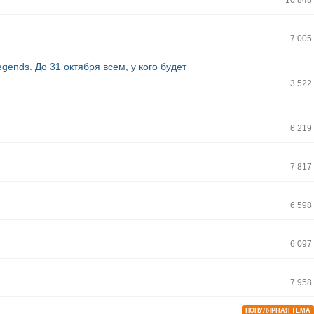
10 848
7 005
ends. До 31 октября всем, у кого будет
3 522
6 219
7 817
6 598
6 097
7 958
ПОПУЛЯРНАЯ ТЕМА