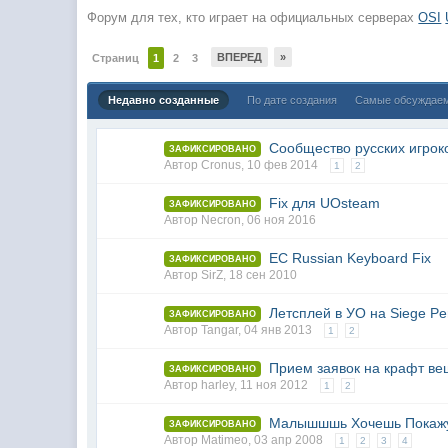
Форум для тех, кто играет на официальных серверах
OSI
ВПЕРЕД
»
Страниц
1
2
3
Недавно созданные
По дате создания
Самые обсуждае
Сообщество русских игрок
ЗАФИКСИРОВАНО
Автор
Cronus
,
10 фев 2014
1
2
Fix для UOsteam
ЗАФИКСИРОВАНО
Автор
Necron
,
06 ноя 2016
EC Russian Keyboard Fix
ЗАФИКСИРОВАНО
Автор
SirZ
,
18 сен 2010
Летсплей в УО на Siege Per
ЗАФИКСИРОВАНО
Автор
Tangar
,
04 янв 2013
1
2
Прием заявок на крафт в
ЗАФИКСИРОВАНО
Автор
harley
,
11 ноя 2012
1
2
Малышшшь Хочешь Покажу
ЗАФИКСИРОВАНО
Автор
Matimeo
,
03 апр 2008
1
2
3
4