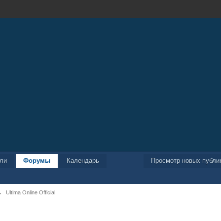
ели
Форумы
Календарь
Просмотр новых публи
→
Ultima Online Official