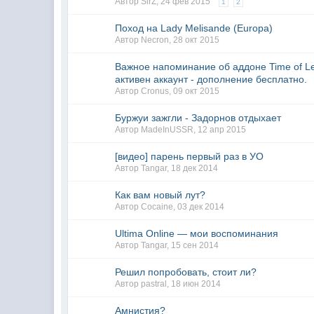
Автор
SirZ
,
24 фев 2015
1
2
Поход на Lady Melisande (Europa)
Автор
Necron
,
28 окт 2015
Важное напоминание об аддоне Time of Leg
активен аккаунт - дополнение бесплатно.
Автор
Cronus
,
09 окт 2015
Буржуи зажгли - Задорнов отдыхает
Автор
MadeInUSSR
,
12 апр 2015
[видео] парень первый раз в УО
Автор
Tangar
,
18 дек 2014
Как вам новый лут?
Автор
Cocaine
,
03 дек 2014
Ultima Online — мои воспоминания
Автор
Tangar
,
15 сен 2014
Решил попробовать, стоит ли?
Автор
pastral
,
18 июн 2014
Амнистия?