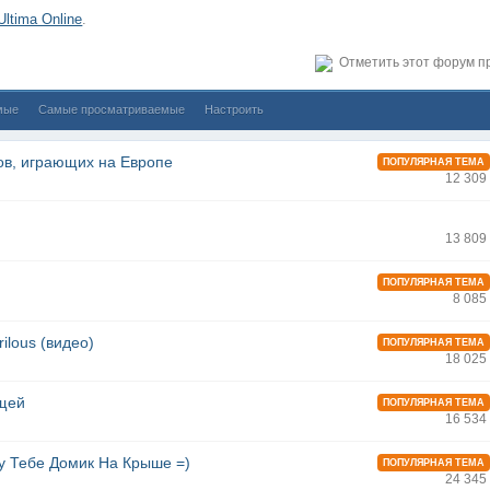
Ultima Online
.
Отметить этот форум п
мые
Самые просматриваемые
Настроить
ов, играющих на Европе
ПОПУЛЯРНАЯ ТЕМА
12 309
13 809
ПОПУЛЯРНАЯ ТЕМА
8 085
ilous (видео)
ПОПУЛЯРНАЯ ТЕМА
18 025
ещей
ПОПУЛЯРНАЯ ТЕМА
16 534
 Тебе Домик На Крыше =)
ПОПУЛЯРНАЯ ТЕМА
24 345