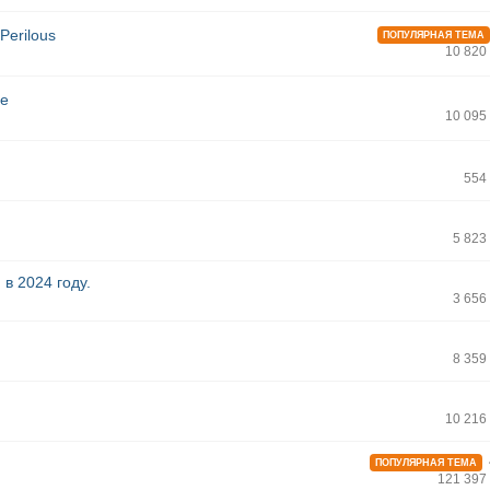
Perilous
ПОПУЛЯРНАЯ ТЕМА
10 820
ie
10 095
554
5 823
 в 2024 году.
3 656
8 359
10 216
ПОПУЛЯРНАЯ ТЕМА
121 397