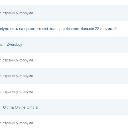
ю страницу форума
ибудь есть на прокат +resist кольцо и браслет больше 22 в сумме?
иль:
Zveroboy
ю страницу форума
ю страницу форума
ю страницу форума
м:
Ultima Online Official
ю страницу форума