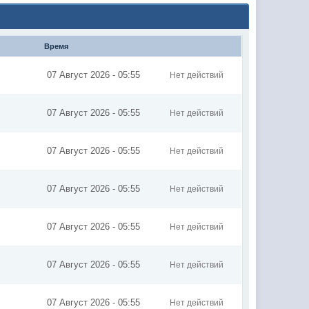
Время
07 Август 2026 - 05:55
Нет действий
07 Август 2026 - 05:55
Нет действий
07 Август 2026 - 05:55
Нет действий
07 Август 2026 - 05:55
Нет действий
07 Август 2026 - 05:55
Нет действий
07 Август 2026 - 05:55
Нет действий
07 Август 2026 - 05:55
Нет действий