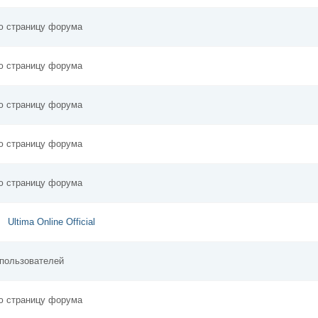
ю страницу форума
ю страницу форума
ю страницу форума
ю страницу форума
ю страницу форума
м:
Ultima Online Official
 пользователей
ю страницу форума