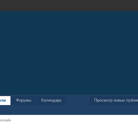
ели
Форумы
Календарь
Просмотр новых публи
 онлайн