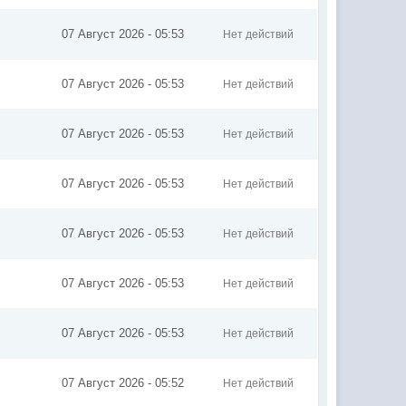
07 Август 2026 - 05:53
Нет действий
07 Август 2026 - 05:53
Нет действий
07 Август 2026 - 05:53
Нет действий
07 Август 2026 - 05:53
Нет действий
07 Август 2026 - 05:53
Нет действий
07 Август 2026 - 05:53
Нет действий
07 Август 2026 - 05:53
Нет действий
07 Август 2026 - 05:52
Нет действий