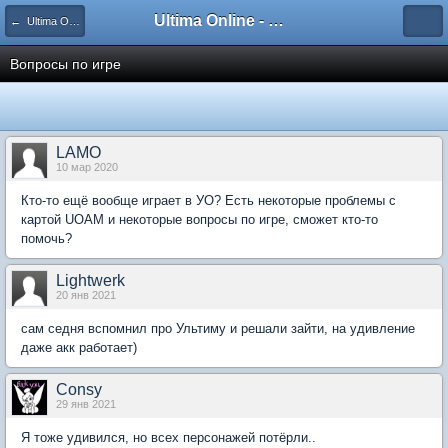
Ultima Online - Форум Русского сообщества игры
← Ultima Online Official
Вопросы по игре
LAMO
10 мар 2020
Кто-то ещё вообще играет в УО? Есть некоторые проблемы с
картой UOAM и некоторые вопросы по игре, сможет кто-то
помочь?
Lightwerk
20 янв 2021
сам седня вспомнил про Ультиму и решали зайти, на удивление
даже акк работает)
Consy
29 янв 2021
Я тоже удивился, но всех персонажей потёрли..