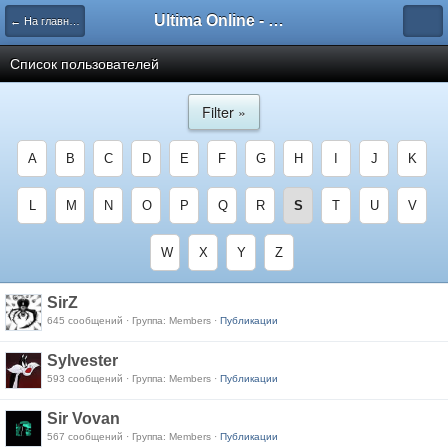
Ultima Online - Форум Русского сообщества игры
← На главную
Список пользователей
Filter »
A
B
C
D
E
F
G
H
I
J
K
L
M
N
O
P
Q
R
S
T
U
V
W
X
Y
Z
SirZ
645 сообщений · Группа: Members ·
Публикации
Sylvester
593 сообщений · Группа: Members ·
Публикации
Sir Vovan
567 сообщений · Группа: Members ·
Публикации