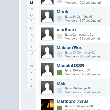
0
M
Members · 203 сообщений
N
Monk
O
Дата 24-Октябрь 03
0
Members · 197 сообщений
P
Q
marlboro
R
Дата 01-Февраль 01
0
Members · 99 сообщений
S
Maksim'Rus
T
Дата 13-Сентябрь 01
U
0
Members · 88 сообщений
V
MadeInUSSR
W
Дата 30-Август 13
3
X
Members · 81 сообщений
Y
Mak
Z
Дата 10-Ноябрь 03
0
Members · 75 сообщений
Marlboro 78rus
Дата 11-Февраль 08
8