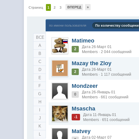
ВПЕРЕД
»
Страниц
1
2
3
по имени пользователя
По количеству сообщени
ВСЕ
Matimeo
A
Дата 26-Март 01
2
Members · 2 044 сообщений
B
C
Mazay the Zloy
D
Дата 26-Март 01
2
Members · 1 117 сообщений
E
Mondzeer
F
Дата 26-Январь 01
G
0
Members · 661 сообщений
H
Msascha
I
Дата 11-Январь 01
-1
J
Members · 651 сообщений
K
Matvey
L
Дата 02-Март 07