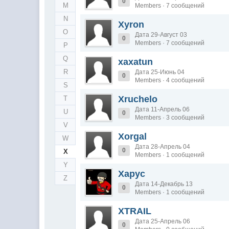
0
M
Members · 7 сообщений
N
Xyron
O
Дата 29-Август 03
0
Members · 7 сообщений
P
Q
xaxatun
R
Дата 25-Июнь 04
0
Members · 4 сообщений
S
Xruchelo
T
Дата 11-Апрель 06
U
0
Members · 3 сообщений
V
Xorgal
W
Дата 28-Апрель 04
0
X
Members · 1 сообщений
Y
Xapyc
Z
Дата 14-Декабрь 13
0
Members · 1 сообщений
XTRAIL
Дата 25-Апрель 06
0