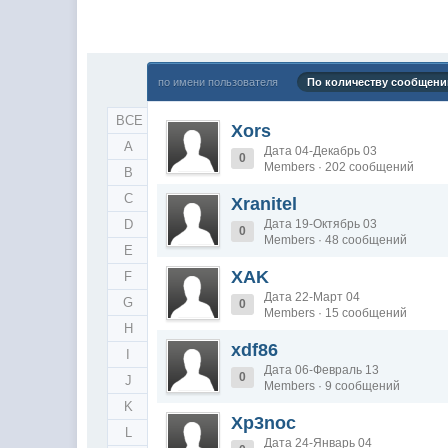
по имени пользователя
По количеству сообщени
ВСЕ
Xors
A
Дата 04-Декабрь 03
0
Members · 202 сообщений
B
C
Xranitel
D
Дата 19-Октябрь 03
0
Members · 48 сообщений
E
XAK
F
Дата 22-Март 04
G
0
Members · 15 сообщений
H
xdf86
I
Дата 06-Февраль 13
0
J
Members · 9 сообщений
K
Xp3noc
L
Дата 24-Январь 04