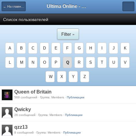
Ultima Online - Форум Русского сообщества игры
← На главную
Список пользователей
Filter »
A
B
C
D
E
F
G
H
I
J
K
L
M
N
O
P
Q
R
S
T
U
V
W
X
Y
Z
Queen of Britain
569 сообщений · Группа: Members ·
Публикации
Qwicky
26 сообщений · Группа: Members ·
Публикации
qzz13
8 сообщений · Группа: Members ·
Публикации