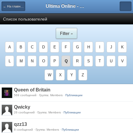
Ultima Online - Форум Русского сообщества игры
← На главную
Список пользователей
Filter »
A
B
C
D
E
F
G
H
I
J
K
L
M
N
O
P
Q
R
S
T
U
V
W
X
Y
Z
Queen of Britain
569 сообщений · Группа: Members ·
Публикации
Qwicky
26 сообщений · Группа: Members ·
Публикации
qzz13
8 сообщений · Группа: Members ·
Публикации