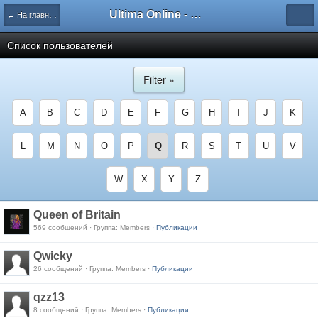
Ultima Online - Форум Русского сообщества игры
← На главную
Список пользователей
Filter »
A
B
C
D
E
F
G
H
I
J
K
L
M
N
O
P
Q
R
S
T
U
V
W
X
Y
Z
Queen of Britain
569 сообщений · Группа: Members ·
Публикации
Qwicky
26 сообщений · Группа: Members ·
Публикации
qzz13
8 сообщений · Группа: Members ·
Публикации