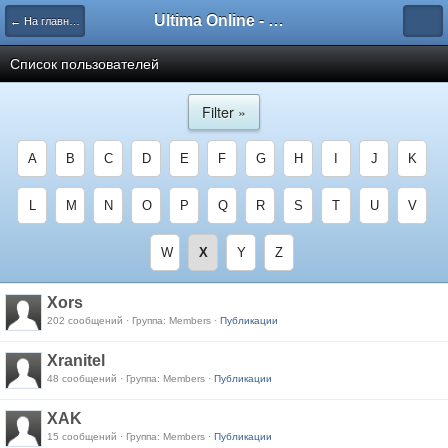
Ultima Online - Форум Русского сообщества игры
← На главную
Список пользователей
Filter »
A
B
C
D
E
F
G
H
I
J
K
L
M
N
O
P
Q
R
S
T
U
V
W
X
Y
Z
Xors
202 сообщений · Группа: Members ·
Публикации
Xranitel
48 сообщений · Группа: Members ·
Публикации
XAK
15 сообщений · Группа: Members ·
Публикации