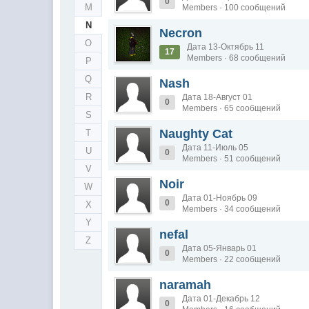
0
M
Members · 100 сообщений
N
Necron
O
Дата 13-Октябрь 11
17
Members · 68 сообщений
P
Q
Nash
R
Дата 18-Август 01
0
Members · 65 сообщений
S
Naughty Cat
T
Дата 11-Июль 05
U
0
Members · 51 сообщений
V
Noir
W
Дата 01-Ноябрь 09
0
X
Members · 34 сообщений
Y
nefal
Z
Дата 05-Январь 01
0
Members · 22 сообщений
naramah
Дата 01-Декабрь 12
0