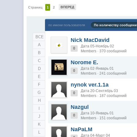
ВПЕРЕД
Страниц
1
2
по имени пользователя
По количеству сообщени
ВСЕ
Nick MacDavid
A
Дата 05-Ноябрь 02
0
Members · 370 сообщений
B
C
Norome E.
D
Дата 02-Январь 01
0
Members · 241 сообщений
E
nynok ver.1.1a
F
Дата 20-Сентябрь 03
G
0
Members · 187 сообщений
H
Nazgul
I
Дата 10-Январь 01
0
J
Members · 151 сообщений
K
NaPaLM
L
Дата 04-Март 04