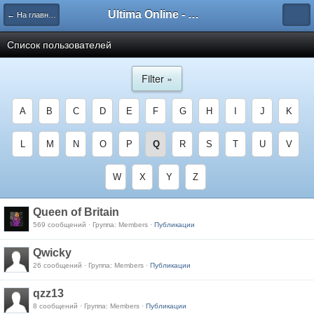
Ultima Online - Форум Русского сообщества игры
← На главную
Список пользователей
Filter »
A
B
C
D
E
F
G
H
I
J
K
L
M
N
O
P
Q
R
S
T
U
V
W
X
Y
Z
Queen of Britain
569 сообщений · Группа: Members ·
Публикации
Qwicky
26 сообщений · Группа: Members ·
Публикации
qzz13
8 сообщений · Группа: Members ·
Публикации