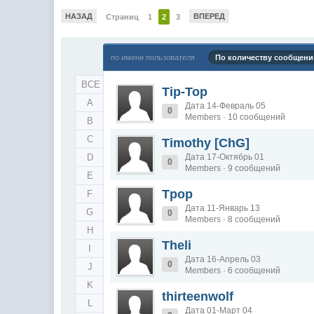
НАЗАД
ВПЕРЕД
Страниц
1
2
3
по имени пользователя
По количеству сообщени
ВСЕ
Tip-Top
A
Дата 14-Февраль 05
0
Members · 10 сообщений
B
C
Timothy [ChG]
D
Дата 17-Октябрь 01
0
Members · 9 сообщений
E
Tpop
F
Дата 11-Январь 13
G
0
Members · 8 сообщений
H
Theli
I
Дата 16-Апрель 03
0
J
Members · 6 сообщений
K
thirteenwolf
L
Дата 01-Март 04