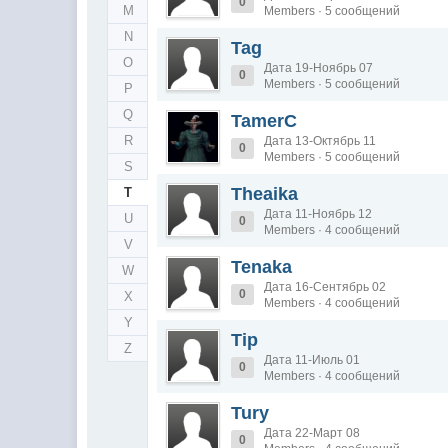
0
M
Members · 5 сообщений
N
Tag
O
Дата 19-Ноябрь 07
0
Members · 5 сообщений
P
Q
TamerC
R
Дата 13-Октябрь 11
0
Members · 5 сообщений
S
Theaika
T
Дата 11-Ноябрь 12
U
0
Members · 4 сообщений
V
Tenaka
W
Дата 16-Сентябрь 02
0
X
Members · 4 сообщений
Y
Tip
Z
Дата 11-Июль 01
0
Members · 4 сообщений
Tury
Дата 22-Март 08
0