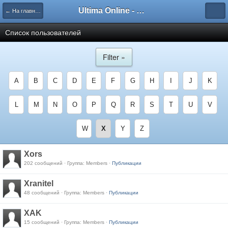
Ultima Online - Форум Русского сообщества игры
← На главную
Список пользователей
Filter »
A
B
C
D
E
F
G
H
I
J
K
L
M
N
O
P
Q
R
S
T
U
V
W
X
Y
Z
Xors
202 сообщений · Группа: Members ·
Публикации
Xranitel
48 сообщений · Группа: Members ·
Публикации
XAK
15 сообщений · Группа: Members ·
Публикации